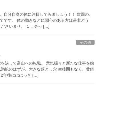
、自分自身の体に注目してみましょう！！ 次回の、
てです。 体の動きなどに関心のある方は是非どう
さいませ。 １．身っ […]
その他
礼
意を決して富山への転職。 意気揚々と新たな仕事を始
風満帆のはずが、大きな落とし穴 生後間もなく、黄疸
年後にははっき […]