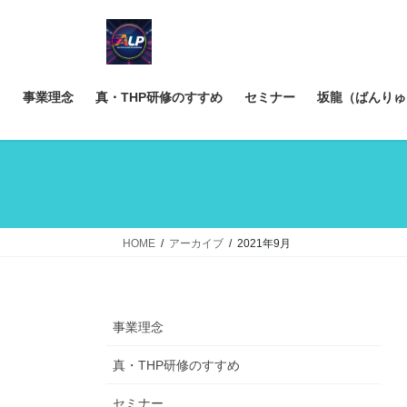
コ
ナ
ン
ビ
テ
ゲ
ン
ー
ツ
シ
事業理念
真・THP研修のすすめ
セミナー
坂龍（ばんりゅ
へ
ョ
ス
ン
キ
に
ッ
移
プ
動
HOME
アーカイブ
2021年9月
事業理念
真・THP研修のすすめ
セミナー