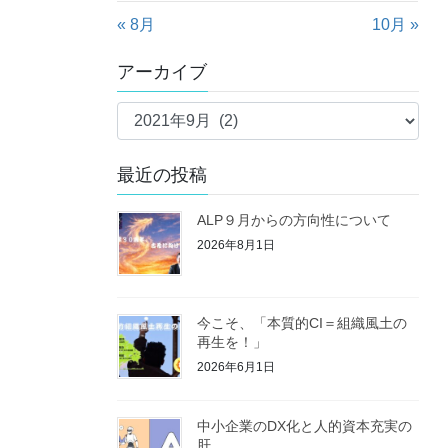
« 8月
10月 »
アーカイブ
ア
ー
カ
最近の投稿
イ
ブ
ALP９月からの方向性について
2026年8月1日
今こそ、「本質的CI＝組織風土の
再生を！」
2026年6月1日
中小企業のDX化と人的資本充実の
肝