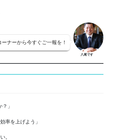
た
コーナーから今すぐご一報を！
八尾です
か？」
て効率を上げよう」
さい。