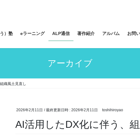
う）塾
eラーニング
ALP通信
著作紹介
アルバム
お問
アーカイブ
、組織風土見直し
2026年2月11日
/ 最終更新日時 :
2026年2月11日
toshihiroyao
AI活用したDX化に伴う、