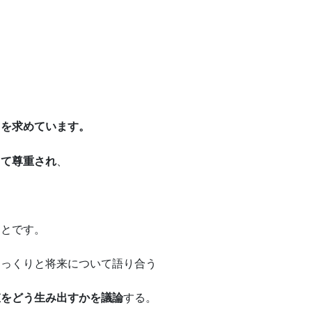
」を求めています。
して尊重され
、
ことです。
じっくりと将来について語り合う
値をどう生み出すかを議論
する。