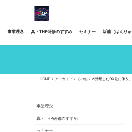
コ
ナ
ン
ビ
テ
ゲ
ン
ー
ツ
シ
事業理念
真・THP研修のすすめ
セミナー
坂龍（ばんりゅ
へ
ョ
ス
ン
キ
に
ッ
移
プ
動
HOME
アーカイブ
その他
AI活用したDX化に伴う
事業理念
真・THP研修のすすめ
セミナー