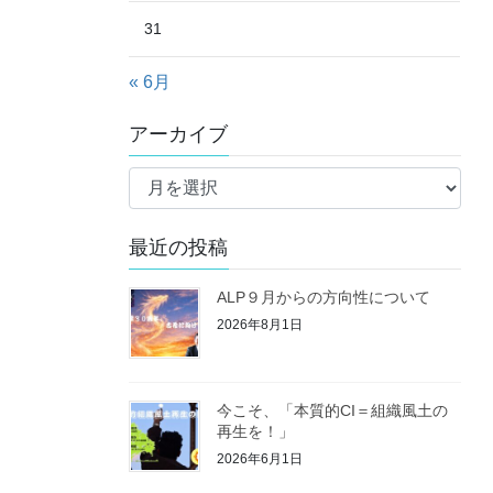
31
« 6月
アーカイブ
ア
ー
カ
最近の投稿
イ
ブ
ALP９月からの方向性について
2026年8月1日
今こそ、「本質的CI＝組織風土の
再生を！」
2026年6月1日